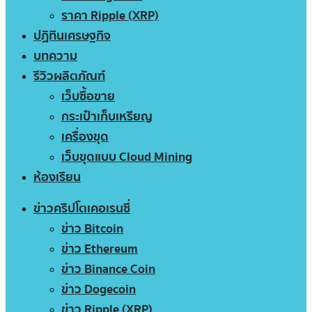
ราคา Ripple (XRP)
ปฏิทินเศรษฐกิจ
บทความ
รีวิวผลิตภัณฑ์
เว็บซื้อขาย
กระเป๋าเก็บเหรียญ
เครื่องขุด
เว็บขุดแบบ Cloud Mining
ห้องเรียน
ข่าวคริปโตเคอเรนซี่
ข่าว Bitcoin
ข่าว Ethereum
ข่าว Binance Coin
ข่าว Dogecoin
ข่าว Ripple (XRP)