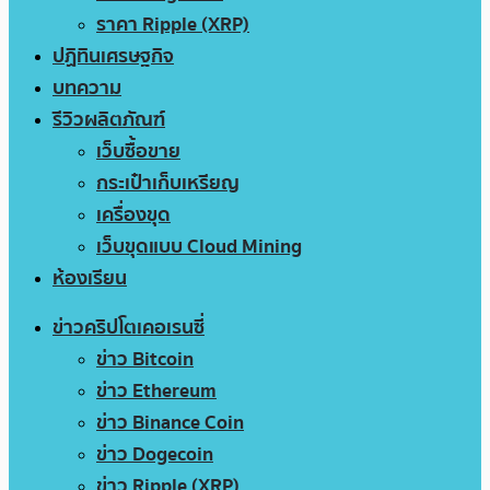
ราคา Ripple (XRP)
ปฏิทินเศรษฐกิจ
บทความ
รีวิวผลิตภัณฑ์
เว็บซื้อขาย
กระเป๋าเก็บเหรียญ
เครื่องขุด
เว็บขุดแบบ Cloud Mining
ห้องเรียน
ข่าวคริปโตเคอเรนซี่
ข่าว Bitcoin
ข่าว Ethereum
ข่าว Binance Coin
ข่าว Dogecoin
ข่าว Ripple (XRP)