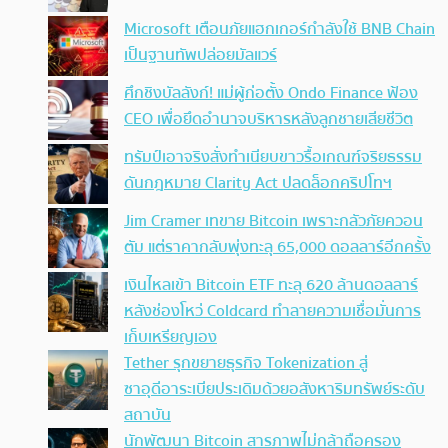
Microsoft เตือนภัยแฮกเกอร์กำลังใช้ BNB Chain
เป็นฐานทัพปล่อยมัลแวร์
ศึกชิงบัลลังก์! แม่ผู้ก่อตั้ง Ondo Finance ฟ้อง
CEO เพื่อยึดอำนาจบริหารหลังลูกชายเสียชีวิต
ทรัมป์เอาจริง สั่งทำเนียบขาวรื้อเกณฑ์จริยธรรม
ดันกฎหมาย Clarity Act ปลดล็อกคริปโทฯ
Jim Cramer เทขาย Bitcoin เพราะกลัวภัยควอน
ตัม แต่ราคากลับพุ่งทะลุ 65,000 ดอลลาร์อีกครั้ง
เงินไหลเข้า Bitcoin ETF ทะลุ 620 ล้านดอลลาร์
หลังช่องโหว่ Coldcard ทำลายความเชื่อมั่นการ
เก็บเหรียญเอง
Tether รุกขยายธุรกิจ Tokenization สู่
ซาอุดีอาระเบียประเดิมด้วยอสังหาริมทรัพย์ระดับ
สถาบัน
นักพัฒนา Bitcoin สารภาพไม่กล้าถือครอง