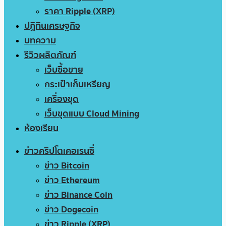
ราคา Ripple (XRP)
ปฏิทินเศรษฐกิจ
บทความ
รีวิวผลิตภัณฑ์
เว็บซื้อขาย
กระเป๋าเก็บเหรียญ
เครื่องขุด
เว็บขุดแบบ Cloud Mining
ห้องเรียน
ข่าวคริปโตเคอเรนซี่
ข่าว Bitcoin
ข่าว Ethereum
ข่าว Binance Coin
ข่าว Dogecoin
ข่าว Ripple (XRP)