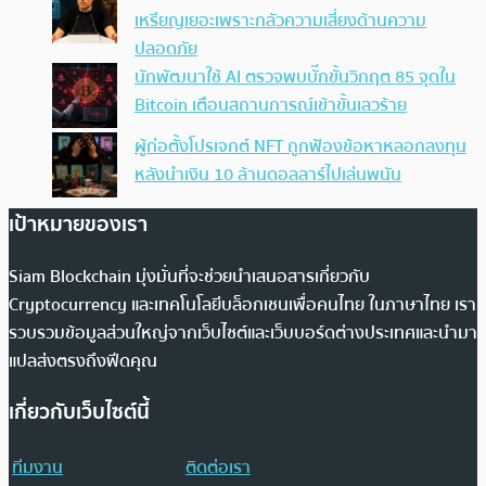
เหรียญเยอะเพราะกลัวความเสี่ยงด้านความ
ปลอดภัย
นักพัฒนาใช้ AI ตรวจพบบั๊กขั้นวิกฤต 85 จุดใน
Bitcoin เตือนสถานการณ์เข้าขั้นเลวร้าย
ผู้ก่อตั้งโปรเจกต์ NFT ถูกฟ้องข้อหาหลอกลงทุน
หลังนำเงิน 10 ล้านดอลลาร์ไปเล่นพนัน
เป้าหมายของเรา
Siam Blockchain มุ่งมั่นที่จะช่วยนำเสนอสารเกี่ยวกับ
Cryptocurrency และเทคโนโลยีบล็อกเชนเพื่อคนไทย ในภาษาไทย เรา
รวบรวมข้อมูลส่วนใหญ่จากเว็บไซต์และเว็บบอร์ดต่างประเทศและนำมา
แปลส่งตรงถึงฟีดคุณ
เกี่ยวกับเว็บไซต์นี้
ทีมงาน
ติดต่อเรา