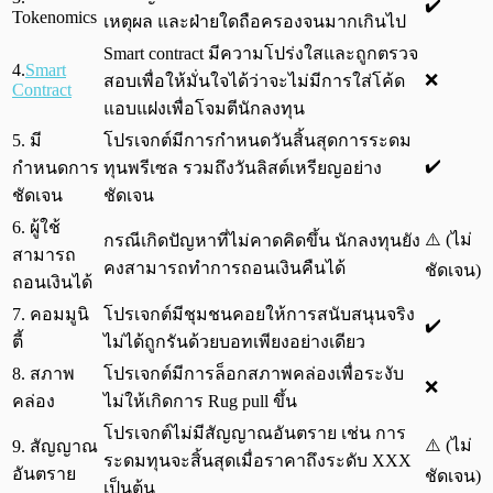
✔️
Tokenomics
เหตุผล และฝ่ายใดถือครองจนมากเกินไป
Smart contract มีความโปร่งใสและถูกตรวจ
4.
Smart
❌
สอบเพื่อให้มั่นใจได้ว่าจะไม่มีการใส่โค้ด
Contract
แอบแฝงเพื่อโจมตีนักลงทุน
5. มี
โปรเจกต์มีการกำหนดวันสิ้นสุดการระดม
✔️
กำหนดการ
ทุนพรีเซล รวมถึงวันลิสต์เหรียญอย่าง
ชัดเจน
ชัดเจน
6. ผู้ใช้
⚠️ (ไม่
กรณีเกิดปัญหาที่ไม่คาดคิดขึ้น นักลงทุนยัง
สามารถ
คงสามารถทำการถอนเงินคืนได้
ชัดเจน)
ถอนเงินได้
7. คอมมูนิ
โปรเจกต์มีชุมชนคอยให้การสนับสนุนจริง
✔️
ตี้
ไม่ได้ถูกรันด้วยบอทเพียงอย่างเดียว
8. สภาพ
โปรเจกต์มีการล็อกสภาพคล่องเพื่อระงับ
❌
คล่อง
ไม่ให้เกิดการ Rug pull ขึ้น
โปรเจกต์ไม่มีสัญญาณอันตราย เช่น การ
⚠️ (ไม่
9. สัญญาณ
ระดมทุนจะสิ้นสุดเมื่อราคาถึงระดับ XXX
อันตราย
ชัดเจน)
เป็นต้น