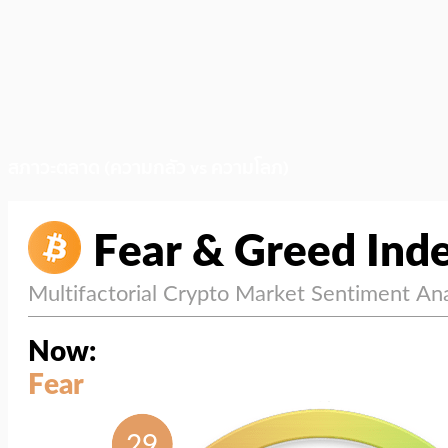
สภาวะตลาด (ความกลัว vs ความโลภ)