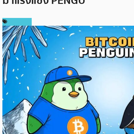
มาแรงแซง PENGU
สปอนเซอร์