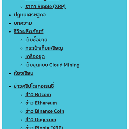
ราคา Ripple (XRP)
ปฏิทินเศรษฐกิจ
บทความ
รีวิวผลิตภัณฑ์
เว็บซื้อขาย
กระเป๋าเก็บเหรียญ
เครื่องขุด
เว็บขุดแบบ Cloud Mining
ห้องเรียน
ข่าวคริปโตเคอเรนซี่
ข่าว Bitcoin
ข่าว Ethereum
ข่าว Binance Coin
ข่าว Dogecoin
ข่าว Ripple (XRP)