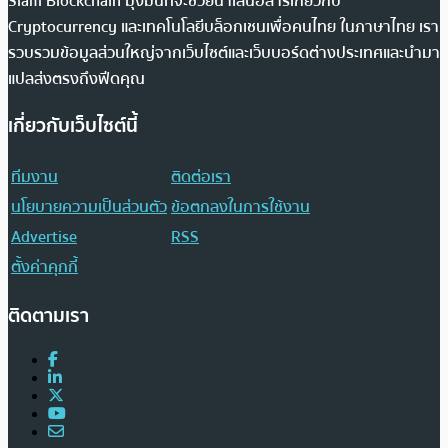
Siam Blockchain มุ่งมั่นที่จะช่วยนำเสนอสารเกี่ยวกับ
Cryptocurrency และเทคโนโลยีบล็อกเชนเพื่อคนไทย ในภาษาไทย เรา
รวบรวมข้อมูลส่วนใหญ่จากเว็บไซต์และเว็บบอร์ดต่างประเทศและนำมา
แปลส่งตรงถึงฟีดคุณ
เกี่ยวกับเว็บไซต์นี้
ทีมงาน
ติดต่อเรา
นโยบายความเป็นส่วนตัว
ข้อตกลงในการใช้งาน
Advertise
RSS
ตั้งค่าคุกกี้
ติดตามเรา