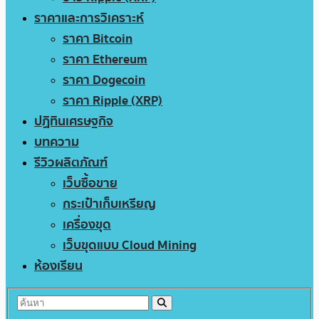
ราคาและการวิเคราะห์
ราคา Bitcoin
ราคา Ethereum
ราคา Dogecoin
ราคา Ripple (XRP)
ปฏิทินเศรษฐกิจ
บทความ
รีวิวผลิตภัณฑ์
เว็บซื้อขาย
กระเป๋าเก็บเหรียญ
เครื่องขุด
เว็บขุดแบบ Cloud Mining
ห้องเรียน