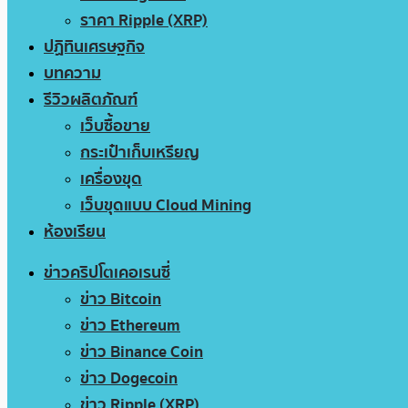
ราคา Ripple (XRP)
ปฏิทินเศรษฐกิจ
บทความ
รีวิวผลิตภัณฑ์
เว็บซื้อขาย
กระเป๋าเก็บเหรียญ
เครื่องขุด
เว็บขุดแบบ Cloud Mining
ห้องเรียน
ข่าวคริปโตเคอเรนซี่
ข่าว Bitcoin
ข่าว Ethereum
ข่าว Binance Coin
ข่าว Dogecoin
ข่าว Ripple (XRP)