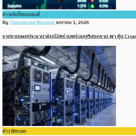
ข่าวคริปโตเคอเรนซี่
By
Channarong Noramat
เมษายน 1, 2026
รายงานเผยประธานาธิบดีอิหร่านพร้อมยุติสงคราม พา หุ้น Crypto
ข่าว Bitcoin