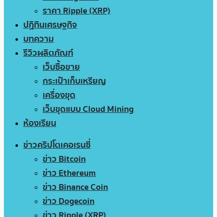
ราคา Ripple (XRP)
ปฏิทินเศรษฐกิจ
บทความ
รีวิวผลิตภัณฑ์
เว็บซื้อขาย
กระเป๋าเก็บเหรียญ
เครื่องขุด
เว็บขุดแบบ Cloud Mining
ห้องเรียน
ข่าวคริปโตเคอเรนซี่
ข่าว Bitcoin
ข่าว Ethereum
ข่าว Binance Coin
ข่าว Dogecoin
ข่าว Ripple (XRP)