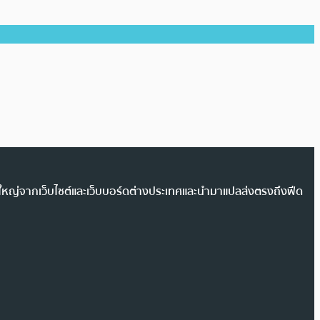
วนใหญ่จากเว็บไซต์และเว็บบอร์ดต่างประเทศและนำมาแปลส่งตรงถึงฟีด