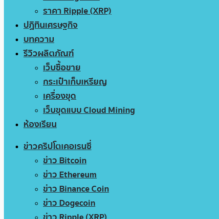
ราคา Ripple (XRP)
ปฏิทินเศรษฐกิจ
บทความ
รีวิวผลิตภัณฑ์
เว็บซื้อขาย
กระเป๋าเก็บเหรียญ
เครื่องขุด
เว็บขุดแบบ Cloud Mining
ห้องเรียน
ข่าวคริปโตเคอเรนซี่
ข่าว Bitcoin
ข่าว Ethereum
ข่าว Binance Coin
ข่าว Dogecoin
ข่าว Ripple (XRP)