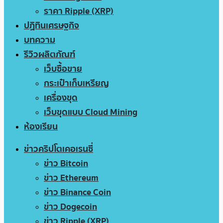
ราคา Ripple (XRP)
ปฏิทินเศรษฐกิจ
บทความ
รีวิวผลิตภัณฑ์
เว็บซื้อขาย
กระเป๋าเก็บเหรียญ
เครื่องขุด
เว็บขุดแบบ Cloud Mining
ห้องเรียน
ข่าวคริปโตเคอเรนซี่
ข่าว Bitcoin
ข่าว Ethereum
ข่าว Binance Coin
ข่าว Dogecoin
ข่าว Ripple (XRP)