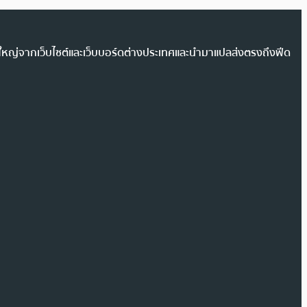
วนใหญ่จากเว็บไซต์และเว็บบอร์ดต่างประเทศและนำมาแปลส่งตรงถึงฟีด