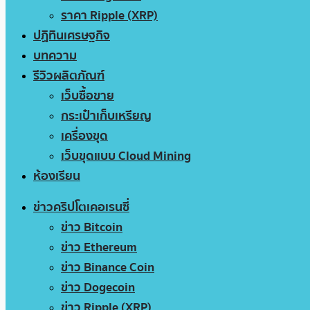
ราคา Ripple (XRP)
ปฏิทินเศรษฐกิจ
บทความ
รีวิวผลิตภัณฑ์
เว็บซื้อขาย
กระเป๋าเก็บเหรียญ
เครื่องขุด
เว็บขุดแบบ Cloud Mining
ห้องเรียน
ข่าวคริปโตเคอเรนซี่
ข่าว Bitcoin
ข่าว Ethereum
ข่าว Binance Coin
ข่าว Dogecoin
ข่าว Ripple (XRP)