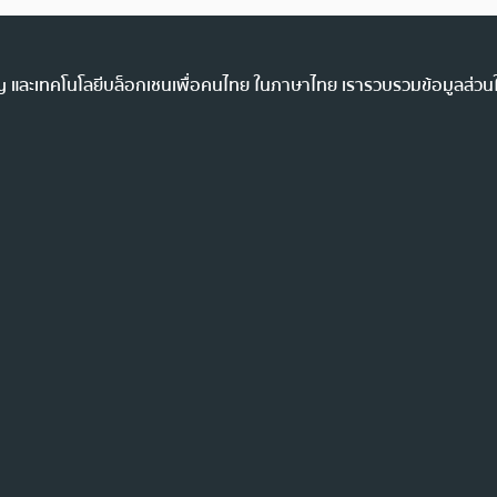
ency และเทคโนโลยีบล็อกเชนเพื่อคนไทย ในภาษาไทย เรารวบรวมข้อมูลส่