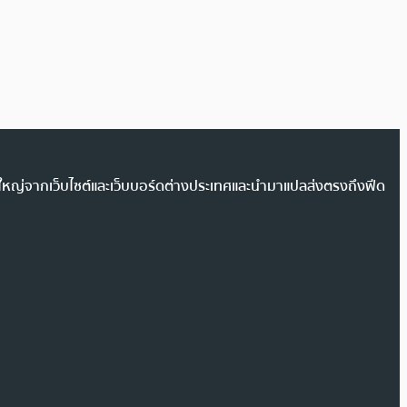
วนใหญ่จากเว็บไซต์และเว็บบอร์ดต่างประเทศและนำมาแปลส่งตรงถึงฟีด