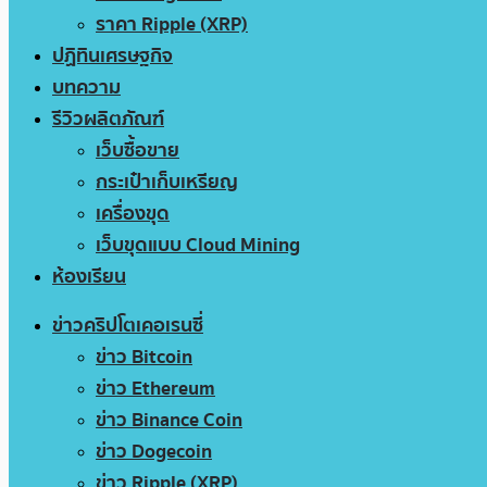
ราคา Ripple (XRP)
ปฏิทินเศรษฐกิจ
บทความ
รีวิวผลิตภัณฑ์
เว็บซื้อขาย
กระเป๋าเก็บเหรียญ
เครื่องขุด
เว็บขุดแบบ Cloud Mining
ห้องเรียน
ข่าวคริปโตเคอเรนซี่
ข่าว Bitcoin
ข่าว Ethereum
ข่าว Binance Coin
ข่าว Dogecoin
ข่าว Ripple (XRP)