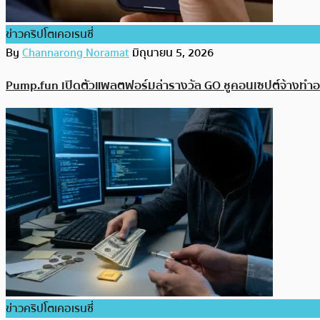
ข่าวคริปโตเคอเรนซี่
By
Channarong Noramat
มิถุนายน 5, 2026
Pump.fun เปิดตัวแพลตฟอร์มล่ารางวัล GO ชูคอนเซปต์จ้างทำอะไร
ข่าวคริปโตเคอเรนซี่