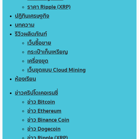
ราคา Ripple (XRP)
ปฏิทินเศรษฐกิจ
บทความ
รีวิวผลิตภัณฑ์
เว็บซื้อขาย
กระเป๋าเก็บเหรียญ
เครื่องขุด
เว็บขุดแบบ Cloud Mining
ห้องเรียน
ข่าวคริปโตเคอเรนซี่
ข่าว Bitcoin
ข่าว Ethereum
ข่าว Binance Coin
ข่าว Dogecoin
ข่าว Ripple (XRP)