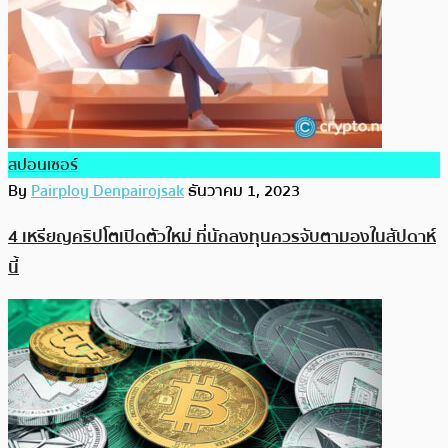
สปอนเซอร์
By
Pairploy Denpairojsak
ธันวาคม 1, 2023
4 เหรียญคริปโตเปิดตัวใหม่ ที่นักลงทุนควรจับตามองในสัปดาห์
นี้