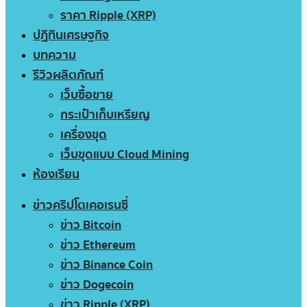
ราคา Ripple (XRP)
ปฏิทินเศรษฐกิจ
บทความ
รีวิวผลิตภัณฑ์
เว็บซื้อขาย
กระเป๋าเก็บเหรียญ
เครื่องขุด
เว็บขุดแบบ Cloud Mining
ห้องเรียน
ข่าวคริปโตเคอเรนซี่
ข่าว Bitcoin
ข่าว Ethereum
ข่าว Binance Coin
ข่าว Dogecoin
ข่าว Ripple (XRP)