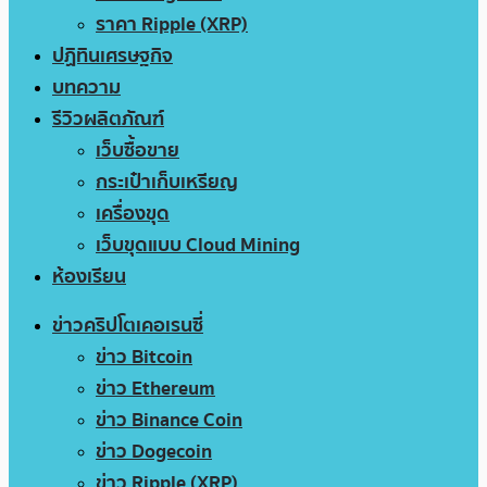
ราคา Ripple (XRP)
ปฏิทินเศรษฐกิจ
บทความ
รีวิวผลิตภัณฑ์
เว็บซื้อขาย
กระเป๋าเก็บเหรียญ
เครื่องขุด
เว็บขุดแบบ Cloud Mining
ห้องเรียน
ข่าวคริปโตเคอเรนซี่
ข่าว Bitcoin
ข่าว Ethereum
ข่าว Binance Coin
ข่าว Dogecoin
ข่าว Ripple (XRP)