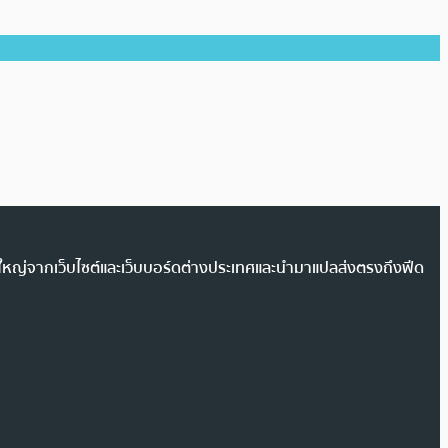
วนใหญ่จากเว็บไซต์และเว็บบอร์ดต่างประเทศและนำมาแปลส่งตรงถึงฟีด