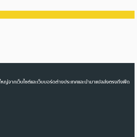
วนใหญ่จากเว็บไซต์และเว็บบอร์ดต่างประเทศและนำมาแปลส่งตรงถึงฟีด