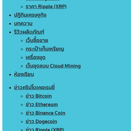
ราคา Ripple (XRP)
ปฏิทินเศรษฐกิจ
บทความ
รีวิวผลิตภัณฑ์
เว็บซื้อขาย
กระเป๋าเก็บเหรียญ
เครื่องขุด
เว็บขุดแบบ Cloud Mining
ห้องเรียน
ข่าวคริปโตเคอเรนซี่
ข่าว Bitcoin
ข่าว Ethereum
ข่าว Binance Coin
ข่าว Dogecoin
ข่าว Ripple (XRP)