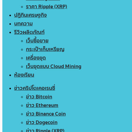
ราคา Ripple (XRP)
ปฏิทินเศรษฐกิจ
บทความ
รีวิวผลิตภัณฑ์
เว็บซื้อขาย
กระเป๋าเก็บเหรียญ
เครื่องขุด
เว็บขุดแบบ Cloud Mining
ห้องเรียน
ข่าวคริปโตเคอเรนซี่
ข่าว Bitcoin
ข่าว Ethereum
ข่าว Binance Coin
ข่าว Dogecoin
ข่าว Ripple (XRP)