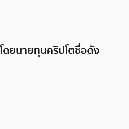
วโดยนายทุนคริปโตชื่อดัง