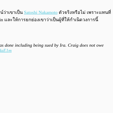
0:00
/
0:00
จน์ว่าเขาเป็น
Satoshi Nakamoto
ตัวจริงหรือไม่ เพราะแทนที่
ละให้การยกย่องเขาว่าเป็นผู้ที่ให้กำเนิดวงการนี้
 has done including being sued by Ira. Craig does not owe
OdaE1m