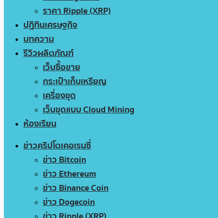
ราคา Ripple (XRP)
ปฏิทินเศรษฐกิจ
บทความ
รีวิวผลิตภัณฑ์
เว็บซื้อขาย
กระเป๋าเก็บเหรียญ
เครื่องขุด
เว็บขุดแบบ Cloud Mining
ห้องเรียน
ข่าวคริปโตเคอเรนซี่
ข่าว Bitcoin
ข่าว Ethereum
ข่าว Binance Coin
ข่าว Dogecoin
ข่าว Ripple (XRP)