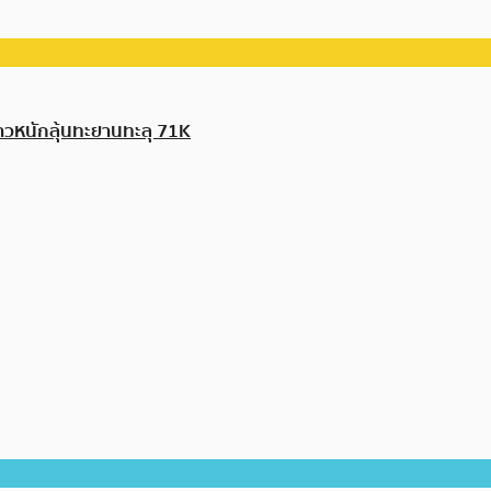
งกาวหนักลุ้นทะยานทะลุ 71K