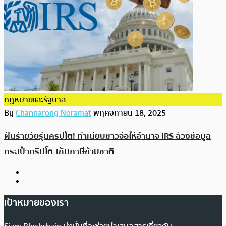
กฎหมายและรัฐบาล
By
Channarong Noramat
พฤศจิกายน 18, 2025
ฝันร้ายวัยรุ่นคริปโต! ทำเนียบขาวจ่อให้อำนาจ IRS ล้วงข้อมูล
กระเป๋าคริปโต-เก็บภาษีข้ามชาติ
เป้าหมายของเรา