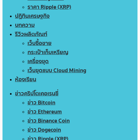
ราคา Ripple (XRP)
ปฏิทินเศรษฐกิจ
บทความ
รีวิวผลิตภัณฑ์
เว็บซื้อขาย
กระเป๋าเก็บเหรียญ
เครื่องขุด
เว็บขุดแบบ Cloud Mining
ห้องเรียน
ข่าวคริปโตเคอเรนซี่
ข่าว Bitcoin
ข่าว Ethereum
ข่าว Binance Coin
ข่าว Dogecoin
ข่าว Ripple (XRP)