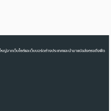
วนใหญ่จากเว็บไซต์และเว็บบอร์ดต่างประเทศและนำมาแปลส่งตรงถึงฟีด