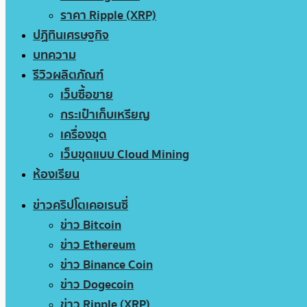
ราคา Ripple (XRP)
ปฏิทินเศรษฐกิจ
บทความ
รีวิวผลิตภัณฑ์
เว็บซื้อขาย
กระเป๋าเก็บเหรียญ
เครื่องขุด
เว็บขุดแบบ Cloud Mining
ห้องเรียน
ข่าวคริปโตเคอเรนซี่
ข่าว Bitcoin
ข่าว Ethereum
ข่าว Binance Coin
ข่าว Dogecoin
ข่าว Ripple (XRP)