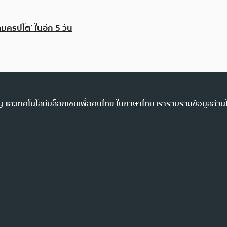
มคริปโต’ ในอีก 5 วัน
ency และเทคโนโลยีบล็อกเชนเพื่อคนไทย ในภาษาไทย เรารวบรวมข้อมูลส่