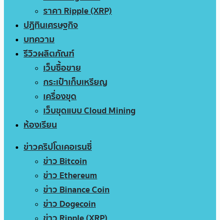
ราคา Ripple (XRP)
ปฏิทินเศรษฐกิจ
บทความ
รีวิวผลิตภัณฑ์
เว็บซื้อขาย
กระเป๋าเก็บเหรียญ
เครื่องขุด
เว็บขุดแบบ Cloud Mining
ห้องเรียน
ข่าวคริปโตเคอเรนซี่
ข่าว Bitcoin
ข่าว Ethereum
ข่าว Binance Coin
ข่าว Dogecoin
ข่าว Ripple (XRP)