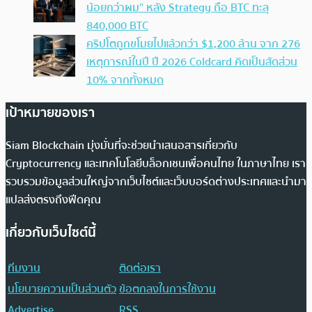
น้อยกว่าผม” หลัง Strategy ถือ BTC ทะลุ
840,000 BTC
คริปโตถูกขโมยไปแล้วกว่า $1,200 ล้าน จาก 276
เหตุการณ์ในปี ปี 2026 Coldcard คิดเป็นสัดส่วน
10% จากทั้งหมด
เป้าหมายของเรา
Siam Blockchain มุ่งมั่นที่จะช่วยนำเสนอสารเกี่ยวกับ
Cryptocurrency และเทคโนโลยีบล็อกเชนเพื่อคนไทย ในภาษาไทย เรา
รวบรวมข้อมูลส่วนใหญ่จากเว็บไซต์และเว็บบอร์ดต่างประเทศและนำมา
แปลส่งตรงถึงฟีดคุณ
เกี่ยวกับเว็บไซต์นี้
ทีมงาน
ติดต่อเรา
นโยบายความเป็นส่วนตัว
ข้อตกลงในการใช้งาน
Advertise
RSS