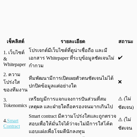
เช็คลิสต์
รายละเอียด
สถานะ
โปรเจกต์มีเว็บไซต์ที่ดูน่าเชื่อถือ และมี
1. เว็บไซต์
✔️
เอกสาร Whitepaper ที่ระบุข้อมูลชัดเจนไม่
&
Whitepaper
กำกวม
2. ความ
ทีมพัฒนามีการเปิดเผยตัวตนชัดเจนไม่ได้
❌
โปร่งใส
ปกปิดข้อมูลแต่อย่างใด
ของทีมงาน
⚠️ (ไม่
เหรียญมีการแจกแจงการปันส่วนที่สม
3.
Tokenomics
เหตุผล และฝ่ายใดถือครองจนมากเกินไป
ชัดเจน)
Smart contract มีความโปร่งใสและถูกตรวจ
⚠️ (ไม่
4.
Smart
สอบเพื่อให้มั่นใจได้ว่าจะไม่มีการใส่โค้ด
Contract
ชัดเจน
แอบแฝงเพื่อโจมตีนักลงทุน