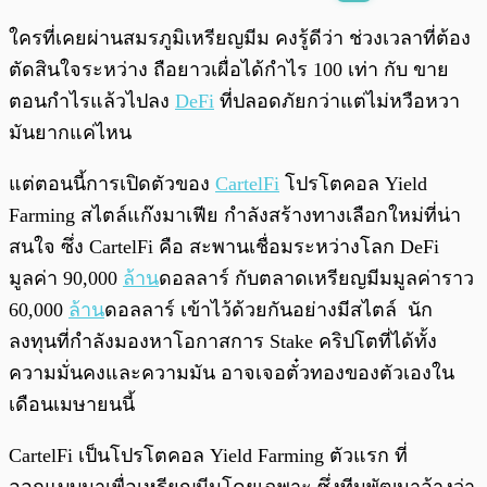
พร้อมเล่น
0:00
/
0:00
ใครที่เคยผ่านสมรภูมิเหรียญมีม คงรู้ดีว่า ช่วงเวลาที่ต้อง
ตัดสินใจระหว่าง ถือยาวเผื่อได้กำไร 100 เท่า กับ ขาย
ตอนกำไรแล้วไปลง
DeFi
ที่ปลอดภัยกว่าแต่ไม่หวือหวา
มันยากแค่ไหน
แต่ตอนนี้การเปิดตัวของ
CartelFi
โปรโตคอล Yield
Farming สไตล์แก๊งมาเฟีย กำลังสร้างทางเลือกใหม่ที่น่า
สนใจ ซึ่ง CartelFi คือ สะพานเชื่อมระหว่างโลก DeFi
มูลค่า 90,000
ล้าน
ดอลลาร์ กับตลาดเหรียญมีมมูลค่าราว
60,000
ล้าน
ดอลลาร์ เข้าไว้ด้วยกันอย่างมีสไตล์ นัก
ลงทุนที่กำลังมองหาโอกาสการ Stake คริปโตที่ได้ทั้ง
ความมั่นคงและความมัน อาจเจอตั๋วทองของตัวเองใน
เดือนเมษายนนี้
CartelFi เป็นโปรโตคอล Yield Farming ตัวแรก ที่