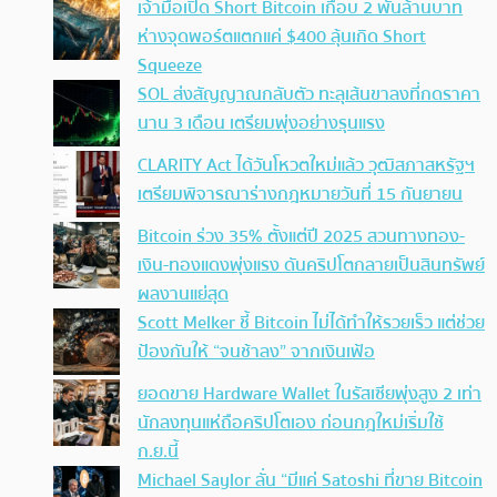
เจ้ามือเปิด Short Bitcoin เกือบ 2 พันล้านบาท
ห่างจุดพอร์ตแตกแค่ $400 ลุ้นเกิด Short
Squeeze
SOL ส่งสัญญาณกลับตัว ทะลุเส้นขาลงที่กดราคา
นาน 3 เดือน เตรียมพุ่งอย่างรุนแรง
CLARITY Act ได้วันโหวตใหม่แล้ว วุฒิสภาสหรัฐฯ
เตรียมพิจารณาร่างกฎหมายวันที่ 15 กันยายน
Bitcoin ร่วง 35% ตั้งแต่ปี 2025 สวนทางทอง-
เงิน-ทองแดงพุ่งแรง ดันคริปโตกลายเป็นสินทรัพย์
ผลงานแย่สุด
Scott Melker ชี้ Bitcoin ไม่ได้ทำให้รวยเร็ว แต่ช่วย
ป้องกันให้ “จนช้าลง” จากเงินเฟ้อ
ยอดขาย Hardware Wallet ในรัสเซียพุ่งสูง 2 เท่า
นักลงทุนแห่ถือคริปโตเอง ก่อนกฎใหม่เริ่มใช้
ก.ย.นี้
Michael Saylor ลั่น “มีแค่ Satoshi ที่ขาย Bitcoin