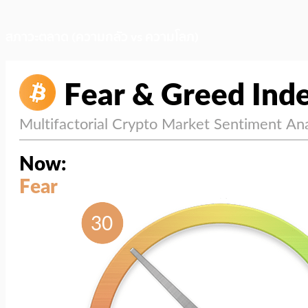
สภาวะตลาด (ความกลัว vs ความโลภ)