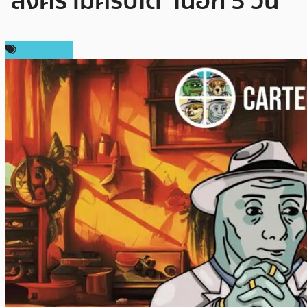
‘สงครามคริปโต’ ในอีก 5 วัน
สปอนเซอร์