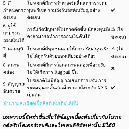
5. มี
โปรเจกต์มีการกำหนดวันสิ้นสุดการระดม
✔️
กำหนดการ
ทุนพรีเซล รวมถึงวันลิสต์เหรียญอย่าง
ชัดเจน
ชัดเจน
6. ผู้ใช้
⚠️ (ไม่
กรณีเกิดปัญหาที่ไม่คาดคิดขึ้น นักลงทุนยัง
สามารถ
คงสามารถทำการถอนเงินคืนได้
ชัดเจน)
ถอนเงินได้
⚠️ (ไม่
7. คอมมูนิ
โปรเจกต์มีชุมชนคอยให้การสนับสนุนจริง
ตี้
ไม่ได้ถูกรันด้วยบอทเพียงอย่างเดียว
ชัดเจน)
8. สภาพ
โปรเจกต์มีการล็อกสภาพคล่องเพื่อระงับ
❌
คล่อง
ไม่ให้เกิดการ Rug pull ขึ้น
โปรเจกต์ไม่มีสัญญาณอันตราย เช่น การ
9. สัญญาณ
✔️
ระดมทุนจะสิ้นสุดเมื่อราคาถึงระดับ XXX
อันตราย
เป็นต้น
อ่านรายละเอียดเช็คลิสต์เพิ่มเติมได้ที่นี่
บทความนี้จัดทำขึ้นเพื่อให้ข้อมูลเบื้องต้นเกี่ยวกับโปรเจ
กต์คริปโตเคอร์เรนซีและโทเคนดิจิทัลเท่านั้น มิได้มี