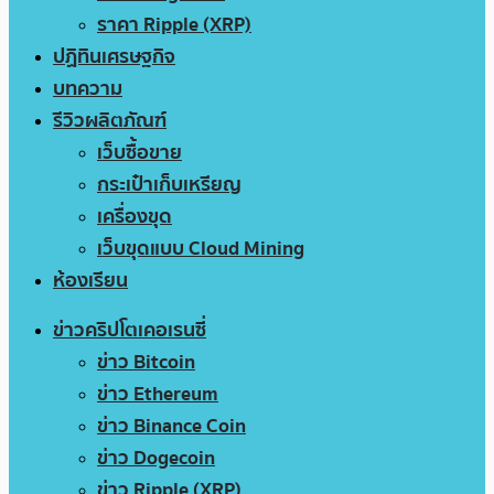
ราคา Ripple (XRP)
ปฏิทินเศรษฐกิจ
บทความ
รีวิวผลิตภัณฑ์
เว็บซื้อขาย
กระเป๋าเก็บเหรียญ
เครื่องขุด
เว็บขุดแบบ Cloud Mining
ห้องเรียน
ข่าวคริปโตเคอเรนซี่
ข่าว Bitcoin
ข่าว Ethereum
ข่าว Binance Coin
ข่าว Dogecoin
ข่าว Ripple (XRP)