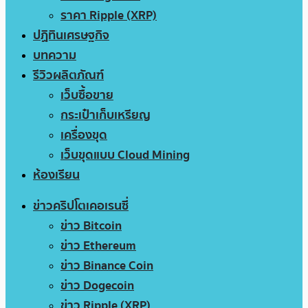
ราคา Ripple (XRP)
ปฏิทินเศรษฐกิจ
บทความ
รีวิวผลิตภัณฑ์
เว็บซื้อขาย
กระเป๋าเก็บเหรียญ
เครื่องขุด
เว็บขุดแบบ Cloud Mining
ห้องเรียน
ข่าวคริปโตเคอเรนซี่
ข่าว Bitcoin
ข่าว Ethereum
ข่าว Binance Coin
ข่าว Dogecoin
ข่าว Ripple (XRP)