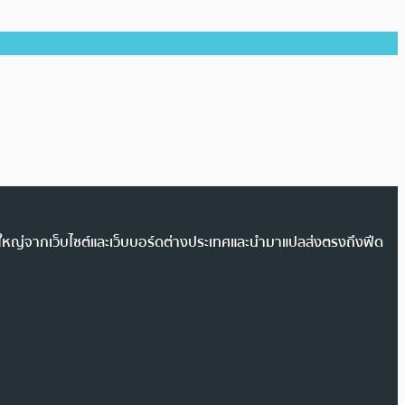
วนใหญ่จากเว็บไซต์และเว็บบอร์ดต่างประเทศและนำมาแปลส่งตรงถึงฟีด