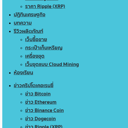
ราคา Ripple (XRP)
ปฏิทินเศรษฐกิจ
บทความ
รีวิวผลิตภัณฑ์
เว็บซื้อขาย
กระเป๋าเก็บเหรียญ
เครื่องขุด
เว็บขุดแบบ Cloud Mining
ห้องเรียน
ข่าวคริปโตเคอเรนซี่
ข่าว Bitcoin
ข่าว Ethereum
ข่าว Binance Coin
ข่าว Dogecoin
ข่าว Ripple (XRP)