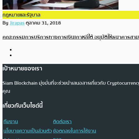
กฎหมายและรัฐบาล
By
Jirapas
ตุลาคม 31, 2018
คณะกรรมการบริการทางการเงินเกาหลีใต้ อนุมัติให้ธนาคารสามา
เป้าหมายของเรา
Siam Blockchain มุ่งมั่นที่จะช่วยนำเสนอสารเกี่ยวกับ Cryptocurr
คุณ
เกี่ยวกับเว็บไซต์นี้
ทีมงาน
ติดต่อเรา
นโยบายความเป็นส่วนตัว
ข้อตกลงในการใช้งาน