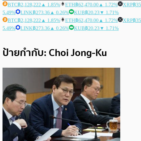
BTC
฿2,128,222
▲ 1.85%
ETH
฿62,470.00
▲ 1.72%
XRP
฿35
5.49%
LINK
฿273.36
▲ 0.26%
KUB
฿20.23
▼ 1.71%
BTC
฿2,128,222
▲ 1.85%
ETH
฿62,470.00
▲ 1.72%
XRP
฿35
5.49%
LINK
฿273.36
▲ 0.26%
KUB
฿20.23
▼ 1.71%
ป้ายกำกับ:
Choi Jong-Ku