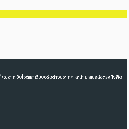
วนใหญ่จากเว็บไซต์และเว็บบอร์ดต่างประเทศและนำมาแปลส่งตรงถึงฟีด