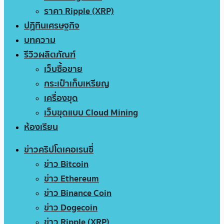
ราคา Ripple (XRP)
ปฏิทินเศรษฐกิจ
บทความ
รีวิวผลิตภัณฑ์
เว็บซื้อขาย
กระเป๋าเก็บเหรียญ
เครื่องขุด
เว็บขุดแบบ Cloud Mining
ห้องเรียน
ข่าวคริปโตเคอเรนซี่
ข่าว Bitcoin
ข่าว Ethereum
ข่าว Binance Coin
ข่าว Dogecoin
ข่าว Ripple (XRP)