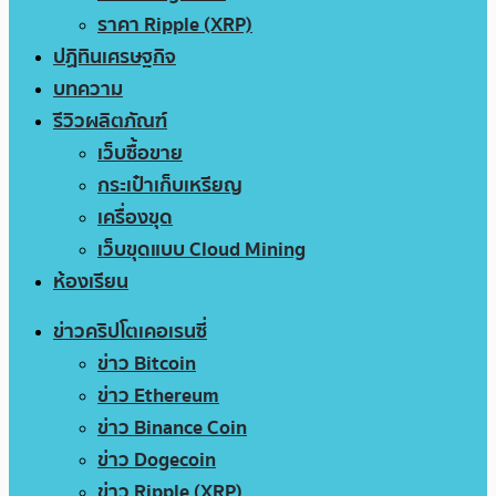
ราคา Ripple (XRP)
ปฏิทินเศรษฐกิจ
บทความ
รีวิวผลิตภัณฑ์
เว็บซื้อขาย
กระเป๋าเก็บเหรียญ
เครื่องขุด
เว็บขุดแบบ Cloud Mining
ห้องเรียน
ข่าวคริปโตเคอเรนซี่
ข่าว Bitcoin
ข่าว Ethereum
ข่าว Binance Coin
ข่าว Dogecoin
ข่าว Ripple (XRP)