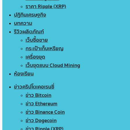
ราคา Ripple (XRP)
ปฏิทินเศรษฐกิจ
บทความ
รีวิวผลิตภัณฑ์
เว็บซื้อขาย
กระเป๋าเก็บเหรียญ
เครื่องขุด
เว็บขุดแบบ Cloud Mining
ห้องเรียน
ข่าวคริปโตเคอเรนซี่
ข่าว Bitcoin
ข่าว Ethereum
ข่าว Binance Coin
ข่าว Dogecoin
ข่าว Ripple (XRP)