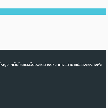
วนใหญ่จากเว็บไซต์และเว็บบอร์ดต่างประเทศและนำมาแปลส่งตรงถึงฟีด