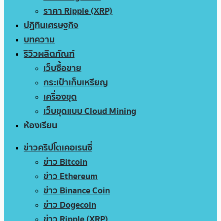
ราคา Ripple (XRP)
ปฏิทินเศรษฐกิจ
บทความ
รีวิวผลิตภัณฑ์
เว็บซื้อขาย
กระเป๋าเก็บเหรียญ
เครื่องขุด
เว็บขุดแบบ Cloud Mining
ห้องเรียน
ข่าวคริปโตเคอเรนซี่
ข่าว Bitcoin
ข่าว Ethereum
ข่าว Binance Coin
ข่าว Dogecoin
ข่าว Ripple (XRP)