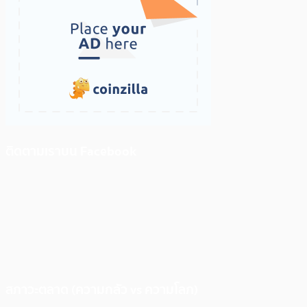
ติดตามเราบน Facebook
สภาวะตลาด (ความกลัว vs ความโลภ)