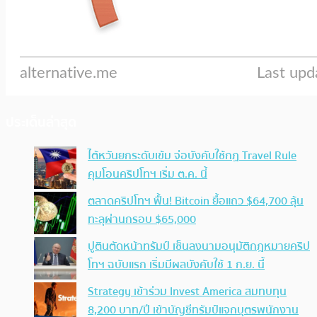
ประเด็นล่าสุด
ไต้หวันยกระดับเข้ม จ่อบังคับใช้กฏ Travel Rule
คุมโอนคริปโทฯ เริ่ม ต.ค. นี้
ตลาดคริปโทฯ ฟื้น! Bitcoin ยื้อแถว $64,700 ลุ้น
ทะลุผ่านกรอบ $65,000
ปูตินตัดหน้าทรัมป์ เซ็นลงนามอนุมัติกฎหมายคริป
โทฯ ฉบับแรก เริ่มมีผลบังคับใช้ 1 ก.ย. นี้
Strategy เข้าร่วม Invest America สมทบทุน
8,200 บาท/ปี เข้าบัญชีทรัมป์แจกบุตรพนักงาน