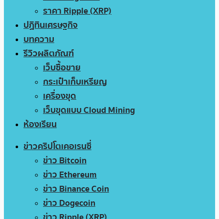
ราคา Ripple (XRP)
ปฏิทินเศรษฐกิจ
บทความ
รีวิวผลิตภัณฑ์
เว็บซื้อขาย
กระเป๋าเก็บเหรียญ
เครื่องขุด
เว็บขุดแบบ Cloud Mining
ห้องเรียน
ข่าวคริปโตเคอเรนซี่
ข่าว Bitcoin
ข่าว Ethereum
ข่าว Binance Coin
ข่าว Dogecoin
ข่าว Ripple (XRP)