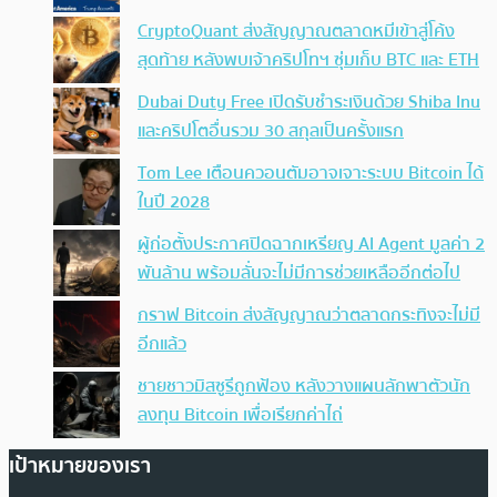
CryptoQuant ส่งสัญญาณตลาดหมีเข้าสู่โค้ง
สุดท้าย หลังพบเจ้าคริปโทฯ ซุ่มเก็บ BTC และ ETH
Dubai Duty Free เปิดรับชำระเงินด้วย Shiba Inu
และคริปโตอื่นรวม 30 สกุลเป็นครั้งแรก
Tom Lee เตือนควอนตัมอาจเจาะระบบ Bitcoin ได้
ในปี 2028
ผู้ก่อตั้งประกาศปิดฉากเหรียญ AI Agent มูลค่า 2
พันล้าน พร้อมลั่นจะไม่มีการช่วยเหลืออีกต่อไป
กราฟ Bitcoin ส่งสัญญาณว่าตลาดกระทิงจะไม่มี
อีกแล้ว
ชายชาวมิสซูรีถูกฟ้อง หลังวางแผนลักพาตัวนัก
ลงทุน Bitcoin เพื่อเรียกค่าไถ่
เป้าหมายของเรา