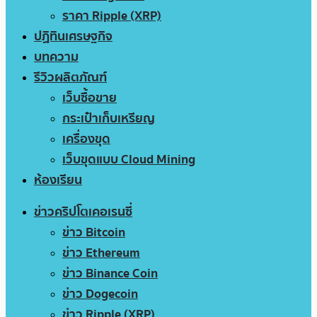
ราคา Ripple (XRP)
ปฏิทินเศรษฐกิจ
บทความ
รีวิวผลิตภัณฑ์
เว็บซื้อขาย
กระเป๋าเก็บเหรียญ
เครื่องขุด
เว็บขุดแบบ Cloud Mining
ห้องเรียน
ข่าวคริปโตเคอเรนซี่
ข่าว Bitcoin
ข่าว Ethereum
ข่าว Binance Coin
ข่าว Dogecoin
ข่าว Ripple (XRP)