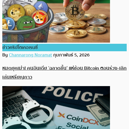
ข่าวคริปโตเคอเรนซี่
By
Channarong Noramat
กุมภาพันธ์ 5, 2026
หมดยุคเม่า! คนอินเดีย ‘ฉลาดขึ้น’ แห่ช้อน Bitcoin ตอนร่วง-เลิก
เล่นเหรียญกาว