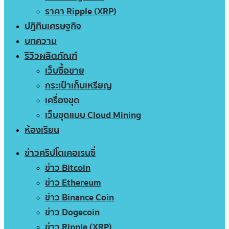
ราคา Ripple (XRP)
ปฏิทินเศรษฐกิจ
บทความ
รีวิวผลิตภัณฑ์
เว็บซื้อขาย
กระเป๋าเก็บเหรียญ
เครื่องขุด
เว็บขุดแบบ Cloud Mining
ห้องเรียน
ข่าวคริปโตเคอเรนซี่
ข่าว Bitcoin
ข่าว Ethereum
ข่าว Binance Coin
ข่าว Dogecoin
ข่าว Ripple (XRP)