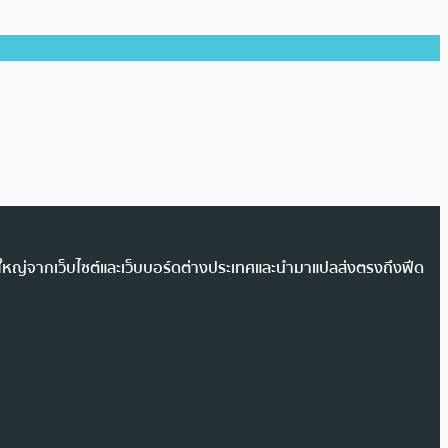
วนใหญ่จากเว็บไซต์และเว็บบอร์ดต่างประเทศและนำมาแปลส่งตรงถึงฟีด