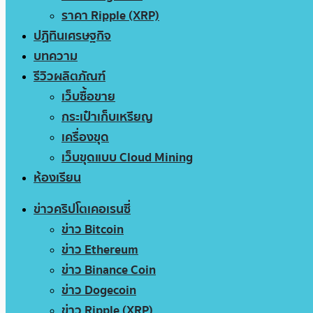
ราคา Ripple (XRP)
ปฏิทินเศรษฐกิจ
บทความ
รีวิวผลิตภัณฑ์
เว็บซื้อขาย
กระเป๋าเก็บเหรียญ
เครื่องขุด
เว็บขุดแบบ Cloud Mining
ห้องเรียน
ข่าวคริปโตเคอเรนซี่
ข่าว Bitcoin
ข่าว Ethereum
ข่าว Binance Coin
ข่าว Dogecoin
ข่าว Ripple (XRP)