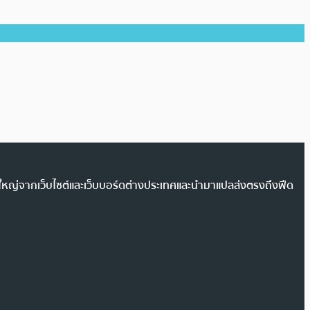
วนใหญ่จากเว็บไซต์และเว็บบอร์ดต่างประเทศและนำมาแปลส่งตรงถึงฟีด