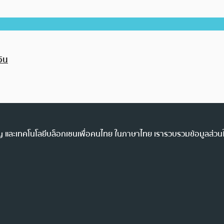
งิน
ency และเทคโนโลยีบล็อกเชนเพื่อคนไทย ในภาษาไทย เรารวบรวมข้อมูลส่