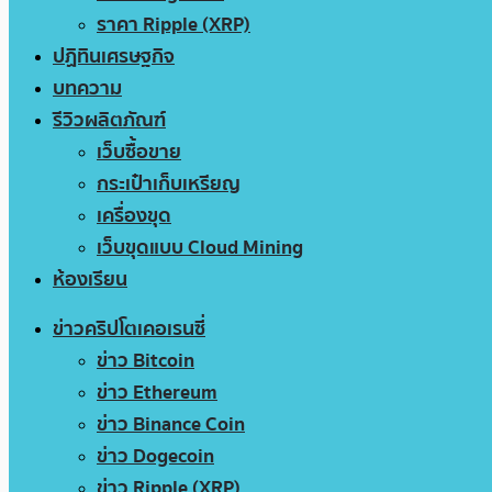
ราคา Ripple (XRP)
ปฏิทินเศรษฐกิจ
บทความ
รีวิวผลิตภัณฑ์
เว็บซื้อขาย
กระเป๋าเก็บเหรียญ
เครื่องขุด
เว็บขุดแบบ Cloud Mining
ห้องเรียน
ข่าวคริปโตเคอเรนซี่
ข่าว Bitcoin
ข่าว Ethereum
ข่าว Binance Coin
ข่าว Dogecoin
ข่าว Ripple (XRP)