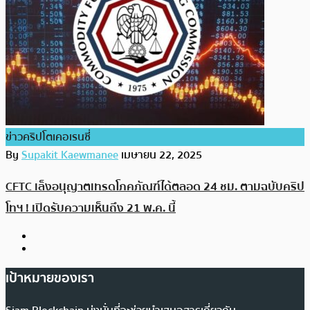
ข่าวคริปโตเคอเรนซี่
By
Supakit Kaewmanee
เมษายน 22, 2025
CFTC เล็งอนุญาตเทรดโภคภัณฑ์ได้ตลอด 24 ชม. ตามฉบับคริป
โทฯ ! เปิดรับความเห็นถึง 21 พ.ค. นี้
เป้าหมายของเรา