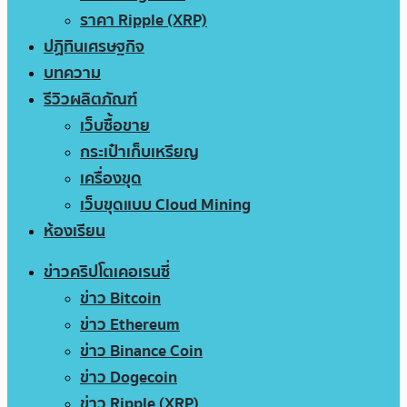
ราคา Ripple (XRP)
ปฏิทินเศรษฐกิจ
บทความ
รีวิวผลิตภัณฑ์
เว็บซื้อขาย
กระเป๋าเก็บเหรียญ
เครื่องขุด
เว็บขุดแบบ Cloud Mining
ห้องเรียน
ข่าวคริปโตเคอเรนซี่
ข่าว Bitcoin
ข่าว Ethereum
ข่าว Binance Coin
ข่าว Dogecoin
ข่าว Ripple (XRP)