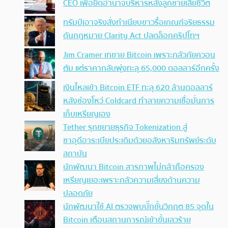
CEO เพื่อยึดอำนาจบริหารหลังลูกชายเสียชีวิต
ทรัมป์เอาจริง สั่งทำเนียบขาวรื้อเกณฑ์จริยธรรม
ดันกฎหมาย Clarity Act ปลดล็อกคริปโทฯ
Jim Cramer เทขาย Bitcoin เพราะกลัวภัยควอน
ตัม แต่ราคากลับพุ่งทะลุ 65,000 ดอลลาร์อีกครั้ง
เงินไหลเข้า Bitcoin ETF ทะลุ 620 ล้านดอลลาร์
หลังช่องโหว่ Coldcard ทำลายความเชื่อมั่นการ
เก็บเหรียญเอง
Tether รุกขยายธุรกิจ Tokenization สู่
ซาอุดีอาระเบียประเดิมด้วยอสังหาริมทรัพย์ระดับ
สถาบัน
นักพัฒนา Bitcoin สารภาพไม่กล้าถือครอง
เหรียญเยอะเพราะกลัวความเสี่ยงด้านความ
ปลอดภัย
นักพัฒนาใช้ AI ตรวจพบบั๊กขั้นวิกฤต 85 จุดใน
Bitcoin เตือนสถานการณ์เข้าขั้นเลวร้าย