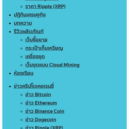
ราคา Ripple (XRP)
ปฏิทินเศรษฐกิจ
บทความ
รีวิวผลิตภัณฑ์
เว็บซื้อขาย
กระเป๋าเก็บเหรียญ
เครื่องขุด
เว็บขุดแบบ Cloud Mining
ห้องเรียน
ข่าวคริปโตเคอเรนซี่
ข่าว Bitcoin
ข่าว Ethereum
ข่าว Binance Coin
ข่าว Dogecoin
ข่าว Ripple (XRP)