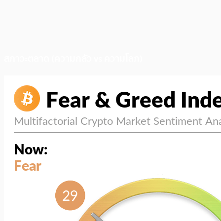
สภาวะตลาด (ความกลัว vs ความโลภ)