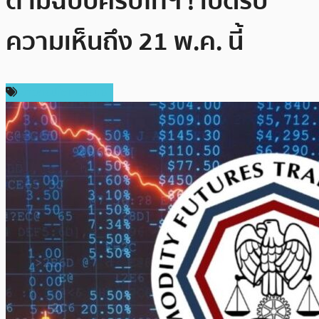
ตามฉบับคริปโทฯ ! เปิดรับ
ความเห็นถึง 21 พ.ค. นี้
ข่าวคริปโตเคอเรนซี่