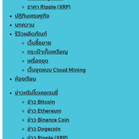
ราคา Ripple (XRP)
ปฏิทินเศรษฐกิจ
บทความ
รีวิวผลิตภัณฑ์
เว็บซื้อขาย
กระเป๋าเก็บเหรียญ
เครื่องขุด
เว็บขุดแบบ Cloud Mining
ห้องเรียน
ข่าวคริปโตเคอเรนซี่
ข่าว Bitcoin
ข่าว Ethereum
ข่าว Binance Coin
ข่าว Dogecoin
ข่าว Ripple (XRP)