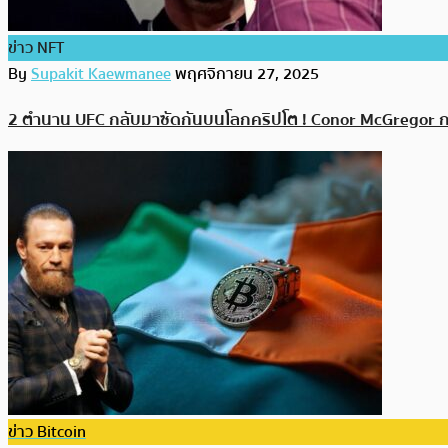
ข่าว NFT
By
Supakit Kaewmanee
พฤศจิกายน 27, 2025
2 ตำนาน UFC กลับมาซัดกันบนโลกคริปโต ! Conor McGregor กล
ข่าว Bitcoin