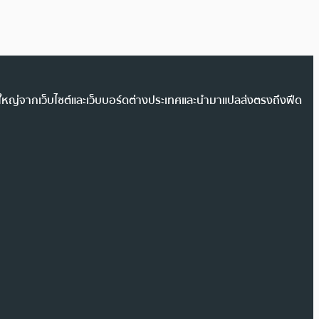
วนใหญ่จากเว็บไซต์และเว็บบอร์ดต่างประเทศและนำมาแปลส่งตรงถึงฟีด