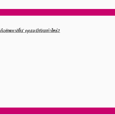
คือชิพคาสิโน’ คุณจะมีเงินเท่าไหร่?