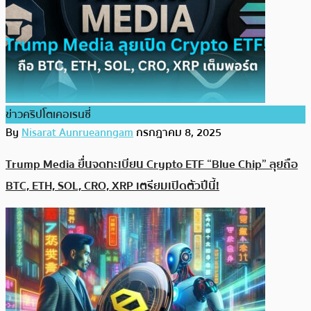
ข่าวคริปโตเคอเรนซี่
By
Nisarat Aunrueanngam
กรกฎาคม 8, 2025
Trump Media ยื่นจดทะเบียน Crypto ETF “Blue Chip” ลุยถือ
BTC, ETH, SOL, CRO, XRP เตรียมเปิดตัวปีนี้!