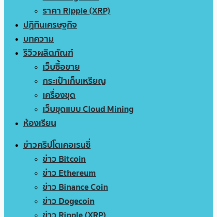
ราคา Ripple (XRP)
ปฏิทินเศรษฐกิจ
บทความ
รีวิวผลิตภัณฑ์
เว็บซื้อขาย
กระเป๋าเก็บเหรียญ
เครื่องขุด
เว็บขุดแบบ Cloud Mining
ห้องเรียน
ข่าวคริปโตเคอเรนซี่
ข่าว Bitcoin
ข่าว Ethereum
ข่าว Binance Coin
ข่าว Dogecoin
ข่าว Ripple (XRP)