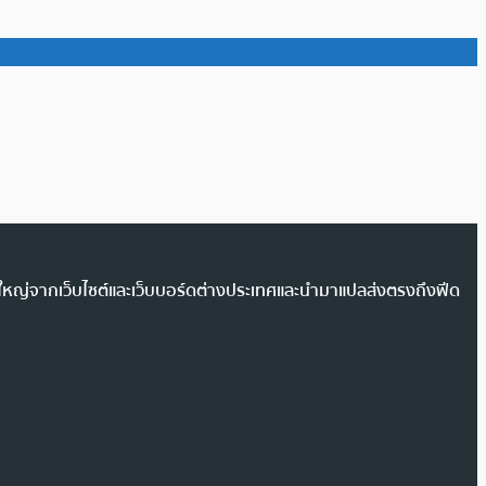
วนใหญ่จากเว็บไซต์และเว็บบอร์ดต่างประเทศและนำมาแปลส่งตรงถึงฟีด