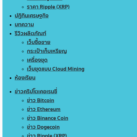
ราคา Ripple (XRP)
ปฏิทินเศรษฐกิจ
บทความ
รีวิวผลิตภัณฑ์
เว็บซื้อขาย
กระเป๋าเก็บเหรียญ
เครื่องขุด
เว็บขุดแบบ Cloud Mining
ห้องเรียน
ข่าวคริปโตเคอเรนซี่
ข่าว Bitcoin
ข่าว Ethereum
ข่าว Binance Coin
ข่าว Dogecoin
ข่าว Ripple (XRP)