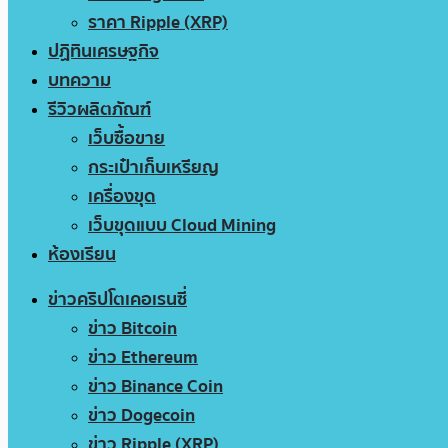
ราคา Ripple (XRP)
ปฏิทินเศรษฐกิจ
บทความ
รีวิวผลิตภัณฑ์
เว็บซื้อขาย
กระเป๋าเก็บเหรียญ
เครื่องขุด
เว็บขุดแบบ Cloud Mining
ห้องเรียน
ข่าวคริปโตเคอเรนซี่
ข่าว Bitcoin
ข่าว Ethereum
ข่าว Binance Coin
ข่าว Dogecoin
ข่าว Ripple (XRP)