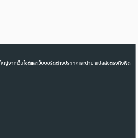
วนใหญ่จากเว็บไซต์และเว็บบอร์ดต่างประเทศและนำมาแปลส่งตรงถึงฟีด