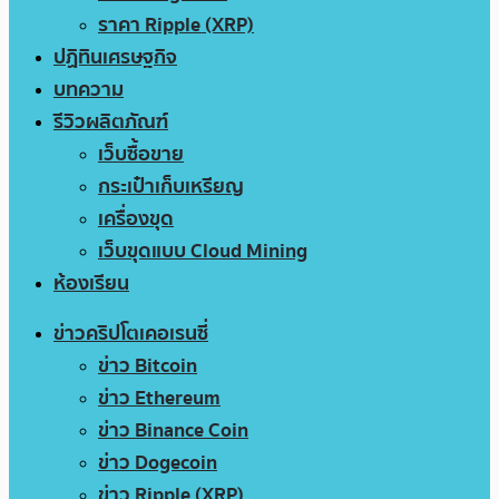
ราคา Ripple (XRP)
ปฏิทินเศรษฐกิจ
บทความ
รีวิวผลิตภัณฑ์
เว็บซื้อขาย
กระเป๋าเก็บเหรียญ
เครื่องขุด
เว็บขุดแบบ Cloud Mining
ห้องเรียน
ข่าวคริปโตเคอเรนซี่
ข่าว Bitcoin
ข่าว Ethereum
ข่าว Binance Coin
ข่าว Dogecoin
ข่าว Ripple (XRP)