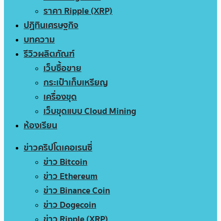
ราคา Ripple (XRP)
ปฏิทินเศรษฐกิจ
บทความ
รีวิวผลิตภัณฑ์
เว็บซื้อขาย
กระเป๋าเก็บเหรียญ
เครื่องขุด
เว็บขุดแบบ Cloud Mining
ห้องเรียน
ข่าวคริปโตเคอเรนซี่
ข่าว Bitcoin
ข่าว Ethereum
ข่าว Binance Coin
ข่าว Dogecoin
ข่าว Ripple (XRP)