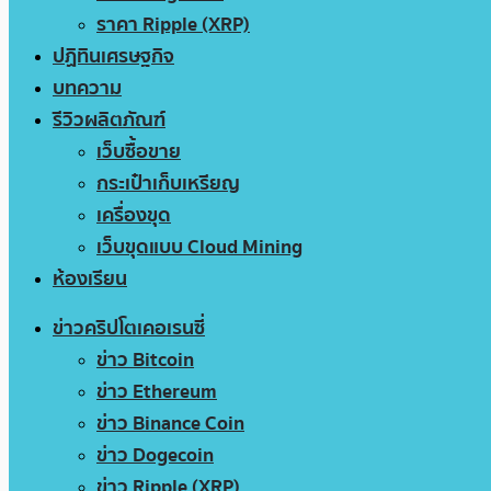
ราคา Ripple (XRP)
ปฏิทินเศรษฐกิจ
บทความ
รีวิวผลิตภัณฑ์
เว็บซื้อขาย
กระเป๋าเก็บเหรียญ
เครื่องขุด
เว็บขุดแบบ Cloud Mining
ห้องเรียน
ข่าวคริปโตเคอเรนซี่
ข่าว Bitcoin
ข่าว Ethereum
ข่าว Binance Coin
ข่าว Dogecoin
ข่าว Ripple (XRP)