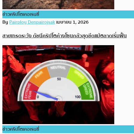
ข่าวคริปโตเคอเรนซี่
By
Pairploy Denpairojsak
เมษายน 1, 2026
สายเทรดระวัง ดัชนีคริปโตค้างโซนกลัวสุดขีดแม้ตลาดเริ่มฟื้น
ข่าวคริปโตเคอเรนซี่