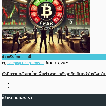
ข่าวคริปโตเคอเรนซี่
By
Pairploy Denpairojsak
มีนาคม 3, 2025
ดัชนีความกลัวและโลภ ฟื้นตัว จาก ‘กลัวสุดขีดเป็นกลัว’ หลังท
เป้าหมายของเรา