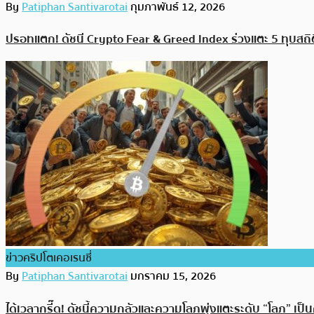
By
Patiphan Santivarotai
กุมภาพันธ์ 12, 2026
ปรอทแตก! ดัชนี Crypto Fear & Greed Index ร่วงแตะ 5 ทุบสถิต
ข่าวคริปโตเคอเรนซี่
By
Patiphan Santivarotai
มกราคม 15, 2026
ได้เวลากรี๊ด! ดัชนี้ความกลัวและความโลภพุ่งแตะระดับ “โลภ” เป็