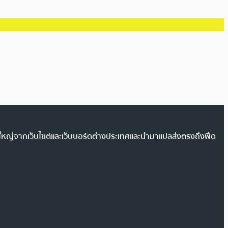
วนใหญ่จากเว็บไซต์และเว็บบอร์ดต่างประเทศและนำมาแปลส่งตรงถึงฟีด