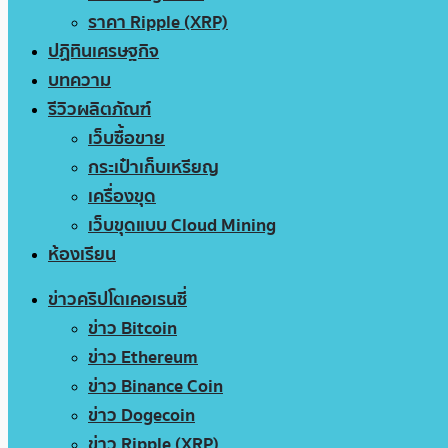
ราคา Ripple (XRP)
ปฏิทินเศรษฐกิจ
บทความ
รีวิวผลิตภัณฑ์
เว็บซื้อขาย
กระเป๋าเก็บเหรียญ
เครื่องขุด
เว็บขุดแบบ Cloud Mining
ห้องเรียน
ข่าวคริปโตเคอเรนซี่
ข่าว Bitcoin
ข่าว Ethereum
ข่าว Binance Coin
ข่าว Dogecoin
ข่าว Ripple (XRP)