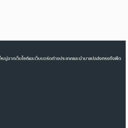
วนใหญ่จากเว็บไซต์และเว็บบอร์ดต่างประเทศและนำมาแปลส่งตรงถึงฟีด