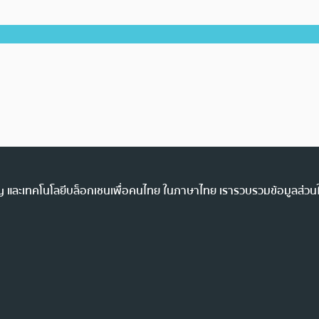
ency และเทคโนโลยีบล็อกเชนเพื่อคนไทย ในภาษาไทย เรารวบรวมข้อมูลส่