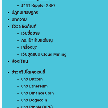
ราคา Ripple (XRP)
ปฏิทินเศรษฐกิจ
บทความ
รีวิวผลิตภัณฑ์
เว็บซื้อขาย
กระเป๋าเก็บเหรียญ
เครื่องขุด
เว็บขุดแบบ Cloud Mining
ห้องเรียน
ข่าวคริปโตเคอเรนซี่
ข่าว Bitcoin
ข่าว Ethereum
ข่าว Binance Coin
ข่าว Dogecoin
ข่าว Ripple (XRP)