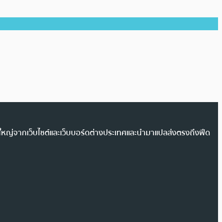
วนใหญ่จากเว็บไซต์และเว็บบอร์ดต่างประเทศและนำมาแปลส่งตรงถึงฟีด