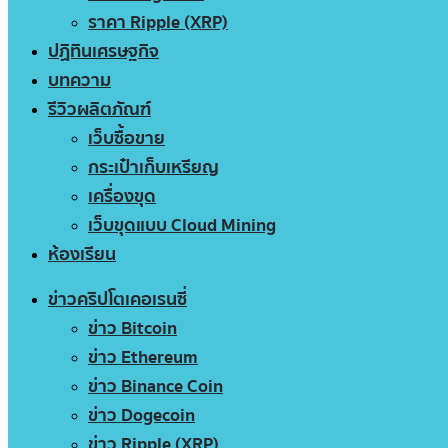
ราคา Ripple (XRP)
ปฏิทินเศรษฐกิจ
บทความ
รีวิวผลิตภัณฑ์
เว็บซื้อขาย
กระเป๋าเก็บเหรียญ
เครื่องขุด
เว็บขุดแบบ Cloud Mining
ห้องเรียน
ข่าวคริปโตเคอเรนซี่
ข่าว Bitcoin
ข่าว Ethereum
ข่าว Binance Coin
ข่าว Dogecoin
ข่าว Ripple (XRP)