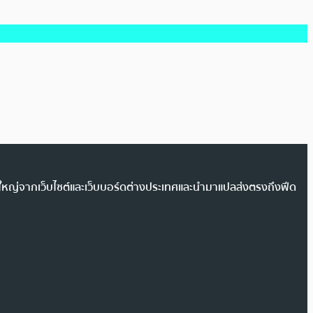
วนใหญ่จากเว็บไซต์และเว็บบอร์ดต่างประเทศและนำมาแปลส่งตรงถึงฟีด