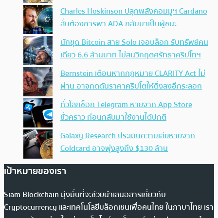
Charles Hoskinson ปลุกพลังคอมมูฯ Cardano
ลั่นต้องการพา ADA กลับมาเป็นผู้ชนะ
นักขุด Bitcoin สาย Solo เจอบล็อก รับทรัพย์คน
เดียว 6.6 ล้านบาท ไม่สนวิกฤตศรัทธาคริปโทฯ
Bernstein เตือนหากกฎหมาย CLARITY Act ไม่
ผ่าน อาจกดดันราคาคริปโตให้ดิ่งลงอีกระลอก
ทั่วโลกช็อก Telegram หายจาก App Store
ชั่วคราว ก่อนกลับมาใช้งานได้ปกติ
Galaxy Research ประเมินความเสียหายจาก
Coldcard อาจพุ่งสูงถึง $130 ล้าน
เป้าหมายของเรา
Siam Blockchain มุ่งมั่นที่จะช่วยนำเสนอสารเกี่ยวกับ
Cryptocurrency และเทคโนโลยีบล็อกเชนเพื่อคนไทย ในภาษาไทย เรา