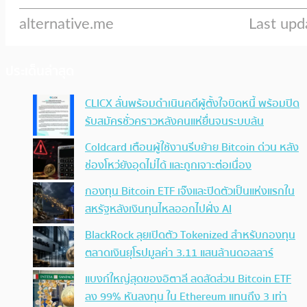
ประเด็นล่าสุด
CLICX ลั่นพร้อมดำเนินคดีผู้ตั้งใจบิดหนี้ พร้อมปิด
รับสมัครชั่วคราวหลังคนแห่ยื่นจนระบบล้น
Coldcard เตือนผู้ใช้งานรีบย้าย Bitcoin ด่วน หลัง
ช่องโหว่ยังอุดไม่ได้ และถูกเจาะต่อเนื่อง
กองทุน Bitcoin ETF เจ๊งและปิดตัวเป็นแห่งแรกใน
สหรัฐหลังเงินทุนไหลออกไปฝั่ง AI
BlackRock ลุยเปิดตัว Tokenized สำหรับกองทุน
ตลาดเงินยุโรปมูลค่า 3.11 แสนล้านดอลลาร์
แบงก์ใหญ่สุดของอิตาลี ลดสัดส่วน Bitcoin ETF
ลง 99% หันลงทุน ใน Ethereum แทนถึง 3 เท่า