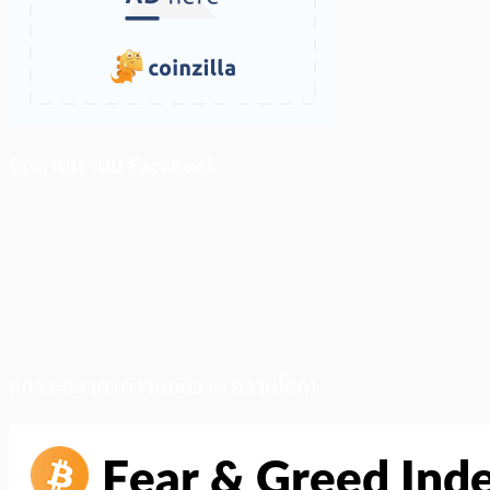
ติดตามเราบน Facebook
สภาวะตลาด (ความกลัว vs ความโลภ)