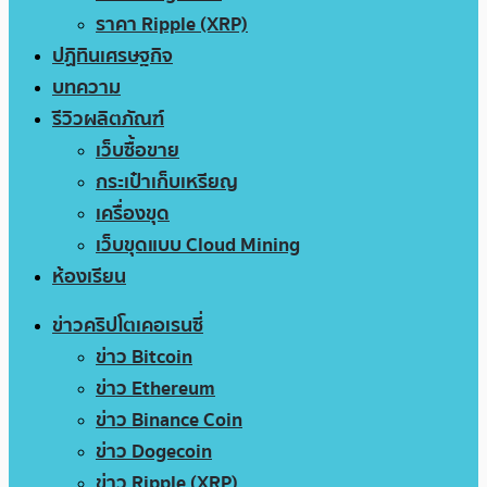
ราคา Ripple (XRP)
ปฏิทินเศรษฐกิจ
บทความ
รีวิวผลิตภัณฑ์
เว็บซื้อขาย
กระเป๋าเก็บเหรียญ
เครื่องขุด
เว็บขุดแบบ Cloud Mining
ห้องเรียน
ข่าวคริปโตเคอเรนซี่
ข่าว Bitcoin
ข่าว Ethereum
ข่าว Binance Coin
ข่าว Dogecoin
ข่าว Ripple (XRP)