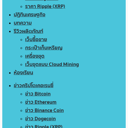
ราคา Ripple (XRP)
ปฏิทินเศรษฐกิจ
บทความ
รีวิวผลิตภัณฑ์
เว็บซื้อขาย
กระเป๋าเก็บเหรียญ
เครื่องขุด
เว็บขุดแบบ Cloud Mining
ห้องเรียน
ข่าวคริปโตเคอเรนซี่
ข่าว Bitcoin
ข่าว Ethereum
ข่าว Binance Coin
ข่าว Dogecoin
ข่าว Ripple (XRP)